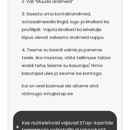
2. Vali “Muuda andmeid”
3. Sisesta oma kontaktandmed,
sotsiaalmeedia lingid, logo ja kindlasti ka
profiilipilt. Vajuta kindlasti ka lehekülje
lõpus olevat salvesta andmeid nuppu.
4. Teeme su kaardi valmis ja paneme
teele. Ära muretse, võite tellimuse täitsa
eraldi teha, leiame su kasutaja/ firma
kasutajad üles ja seome ise kontoga.
Kui on veel küsimusi siis aitame sind
rõõmuga:
info@stap.ee
Kas nutitelefonid vajavad STap-kaartide
toimimiseks eelinstallitud rakendust?