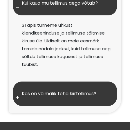
Kui kaua mu tellimus aega võtab?
STapis tunneme uhkust
klienditeeninduse ja tellimuse täitmise
kiiruse üle. Üldiselt on meie eesmärk
tarnida nädala jooksul, kuid tellimuse aeg
sõltub tellimuse kogusest ja tellimuse
tüübist.
Kas on võimalik teha kiirtellimus?